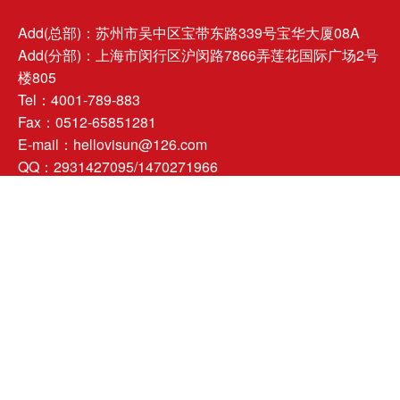
Add(总部)：苏州市吴中区宝带东路339号宝华大厦08A
Add(分部)：上海市闵行区沪闵路7866弄莲花国际广场2号
楼805
Tel：4001-789-883
Fax：0512-65851281
E-mail：hellovisun@126.com
QQ：2931427095/1470271966
提升/增值/价值输出！
扫码了解视尊
关注视尊公众平台
关注视尊微博