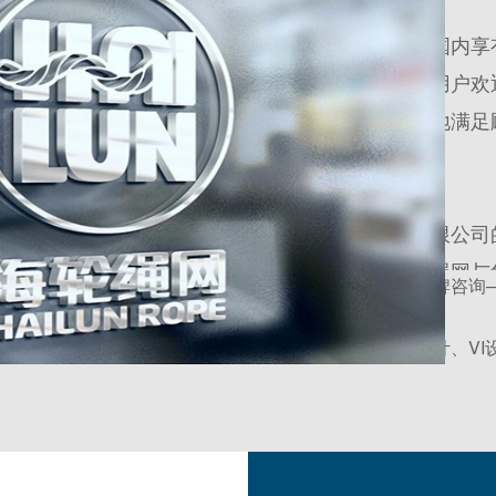
海轮绳网一直在国内享
地，深受海内外用户欢
致力于最大限度地满足
同发展！
浙江海轮绳网有限公司
与时俱进的海轮绳网与
解决方案：优势品牌咨询
值
服务内容：标志设计、VI