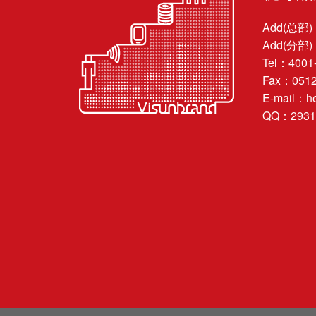
Add(总
Add(分
Tel：4001
Fax：0512
E-mail：he
QQ：29314