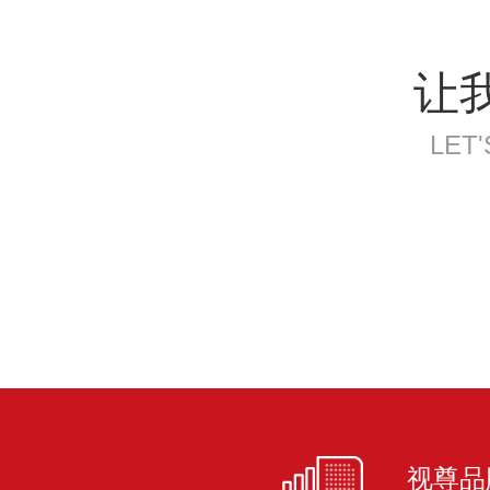
让
LET
视尊品