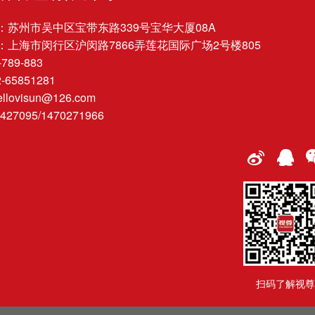
部)：苏州市吴中区宝带东路339号宝华大厦08A
部)：上海市闵行区沪闵路7866弄莲花国际广场2号楼805
-789-883
-65851281
llovisun@126.com
27095/1470271966
扫码了解视尊